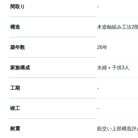
間取り
-
構造
木造軸組み工法2
築年数
26年
家族構成
夫婦＋子供3人
工期
-
竣工
-
耐震
筋交い上部構造評